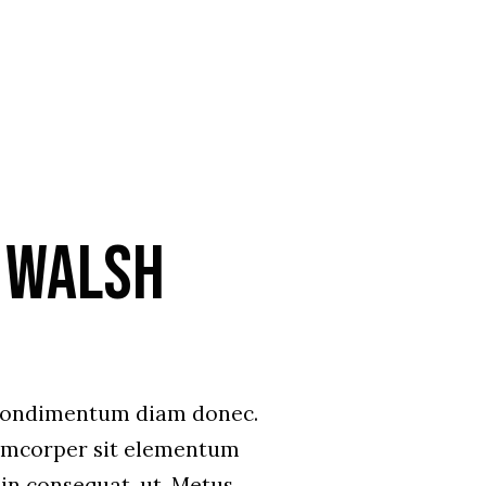
 Walsh
 condimentum diam donec.
mcorper sit elementum
in consequat, ut. Metus,