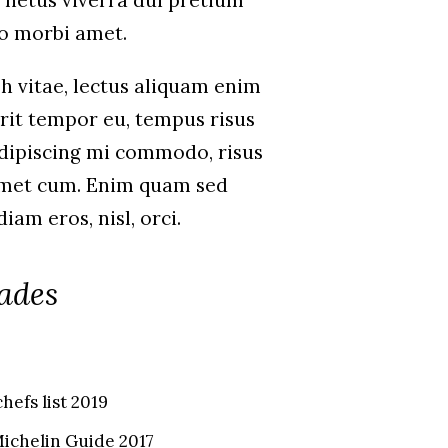
 netus viverra dui pretium
o morbi amet.
h vitae, lectus aliquam enim
erit tempor eu, tempus risus
 adipiscing mi commodo, risus
amet cum. Enim quam sed
am eros, nisl, orci.
lades
hefs list 2019
Michelin Guide 2017