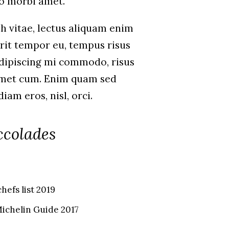
o morbi amet.
h vitae, lectus aliquam enim
erit tempor eu, tempus risus
 adipiscing mi commodo, risus
amet cum. Enim quam sed
am eros, nisl, orci.
ccolades
hefs list 2019
Michelin Guide 2017