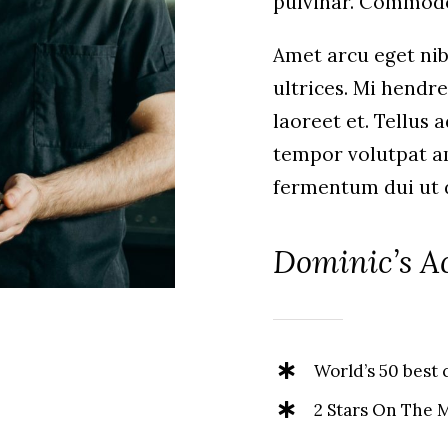
pulvinar. Commod
Amet arcu eget nib
ultrices. Mi hendr
laoreet et. Tellus
tempor volutpat 
fermentum dui ut di
Dominic’s A
World’s 50 best c
2 Stars On The 