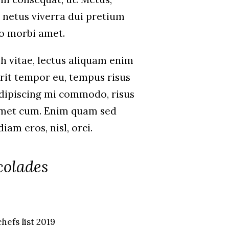
 netus viverra dui pretium
o morbi amet.
h vitae, lectus aliquam enim
erit tempor eu, tempus risus
 adipiscing mi commodo, risus
amet cum. Enim quam sed
am eros, nisl, orci.
colades
hefs list 2019