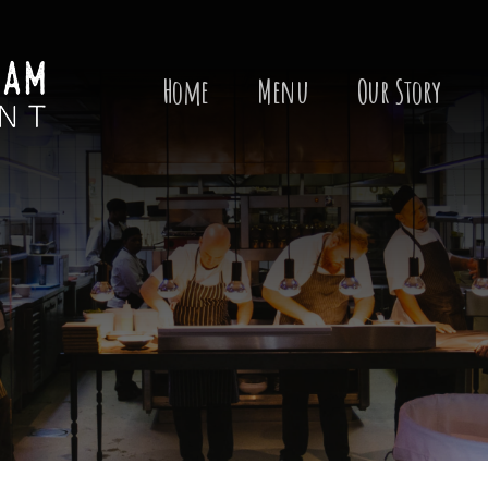
Search
for:
Home
Menu
Our Story