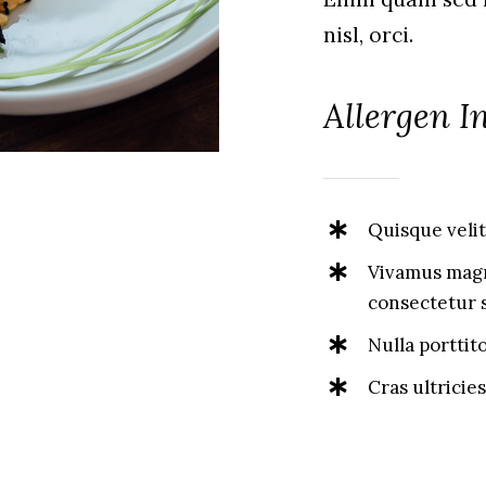
nisl, orci.
Allergen I
Quisque velit 
Vivamus magna
consectetur 
Nulla porttit
Cras ultricie