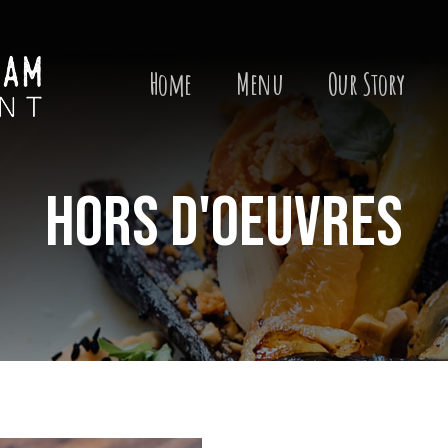
Search
for:
Home
Menu
Our Story
HORS D'OEUVRES