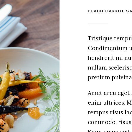
PEACH CARROT S
Tristique temp
Condimentum ul
hendrerit mi nul
nullam sceleris
pretium pulvin
Amet arcu eget n
enim ultrices. 
tempus risus lao
commodo, risus
Enim quam sed 