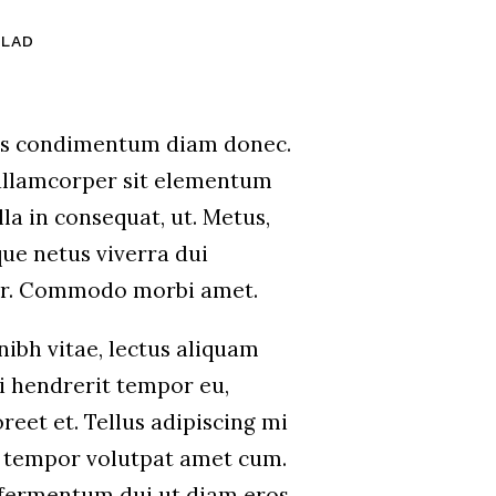
ALAD
us condimentum diam donec.
lamcorper sit elementum
la in consequat, ut. Metus,
que netus viverra dui
ar. Commodo morbi amet.
ibh vitae, lectus aliquam
Mi hendrerit tempor eu,
reet et. Tellus adipiscing mi
 tempor volutpat amet cum.
fermentum dui ut diam eros,